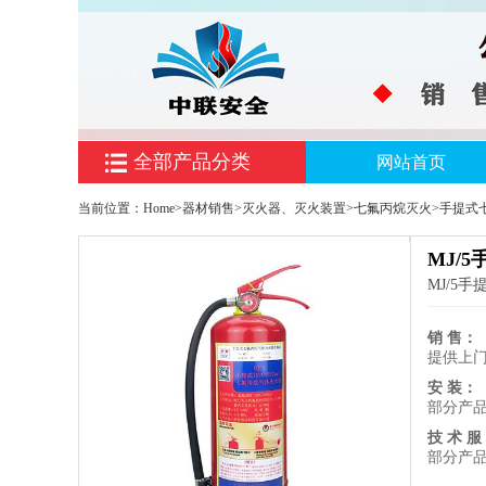
全部产品分类
网站首页
当前位置：
Home
>
器材销售
>
灭火器、灭火装置
>
七氟丙烷灭火
>
手提式
MJ/
MJ/5
销 售：
提供上
安 装：
部分产
技 术 服
部分产