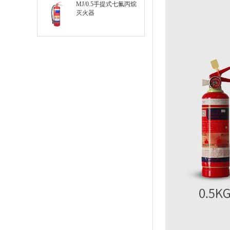
MJ/0.5手提式七氟丙烷
灭火器