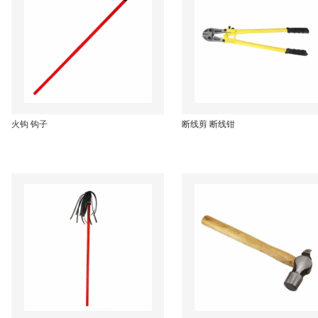
火钩 钩子
断线剪 断线钳