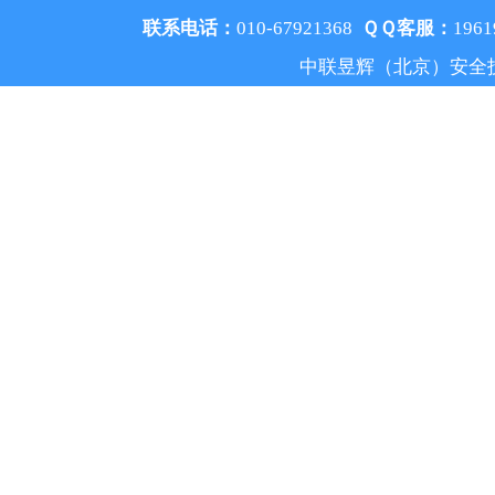
联系电话：
010-67921368
ＱＱ客服：
1961
中联昱辉（北京）安全