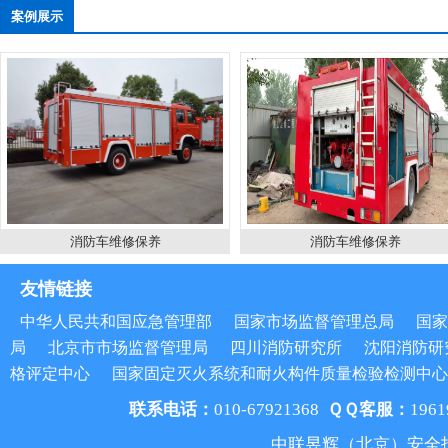
案例展示
消防车维修保养
消防车维修保养
友情链接
中华人民共和国应急管理部
国家市场监督管理总局
国家
局
北京市市场监督管理局
四川消防研究所
沈阳消防研
格评定中心
国家固定灭火系统和耐火构件质量检验检测中心
联系电话：
010-67921368
ＱＱ客服：
1961
中联昱辉（北京）安全