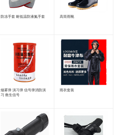
防冻手套 耐低温防液氮手套
高筒雨靴
烟雾弹 演习弹 信号弹消防演
雨衣套装
习 救生信号