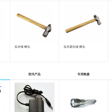
实木锤 榔头
实木圆头锤 榔头
防汛产品
车用救援