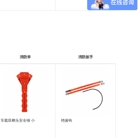
342*144*34MM
消防斧
消防扳手
车载双榔头安全锤 小
绝缘钩