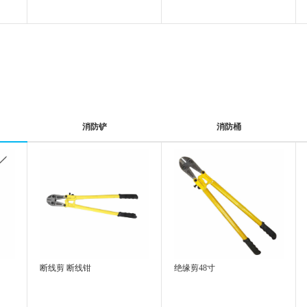
消防铲
消防桶
断线剪 断线钳
绝缘剪48寸