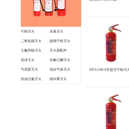
干粉灭火
水基灭火
二氧化碳灭火
超细干粉灭火
七氟丙烷灭火
灭火器配件
泡沫灭火
全氟己酮灭火
气溶胶灭火
混合气体灭火
MFZ/ABC6手提式干粉灭
排油注氮灭火
细水雾灭火